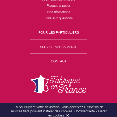
Plaques à poser
Nos réalisations
Foire aux questions
POUR LES PARTICULIERS
SERVICE APRÈS-VENTE
CONTACT
Création site internet : idcom-lagence.fr
En poursuivant votre navigation, vous acceptez l'utilisation de
Copyright ©2026 -
Mentions légales
-
Confidentialité
services tiers pouvant installer des cookies.
Confidentialité
-
Gérer
les cookies