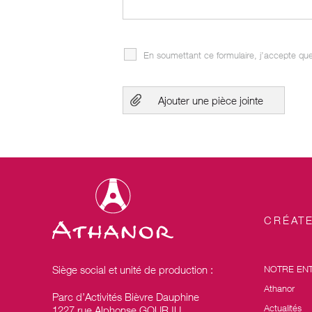
En soumettant ce formulaire, j’accepte que
Ajouter une pièce jointe
CRÉAT
Siège social et unité de production :
NOTRE EN
Athanor
Parc d’Activités Bièvre Dauphine
Actualités
1227 rue Alphonse GOURJU