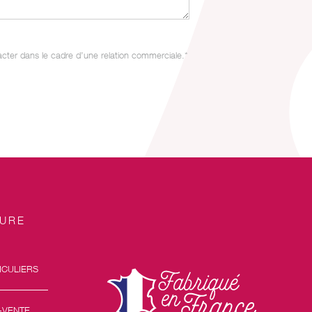
acter dans le cadre d’une relation commerciale.*
SURE
ICULIERS
-VENTE