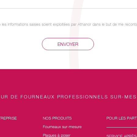
 les informations saisies soient exploitées par Athanor dans le but de me recont
EUR DE FOURNEAUX PROFESSIONNELS SUR-ME
TREPRISE
NOS PRODUITS
POUR LES PART
Fourneaux sur-mesure
Plaques à poser
SERVICE APRÈS