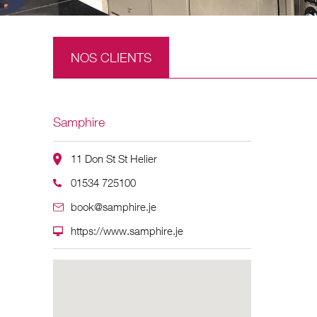
NOS CLIENTS
Samphire
11 Don St St Helier
01534 725100
book@samphire.je
https://www.samphire.je