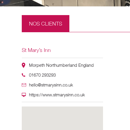
NOS CLIENTS
St Mary’s Inn
Morpeth Northumberland England
01670 293293
hello@stmarysinn.co.uk
https://www.stmarysinn.co.uk