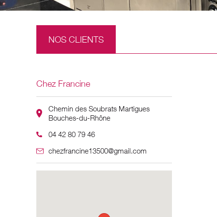
NOS CLIENTS
Chez Francine
Chemin des Soubrats Martigues
Bouches-du-Rhône
04 42 80 79 46
chezfrancine13500@gmail.com