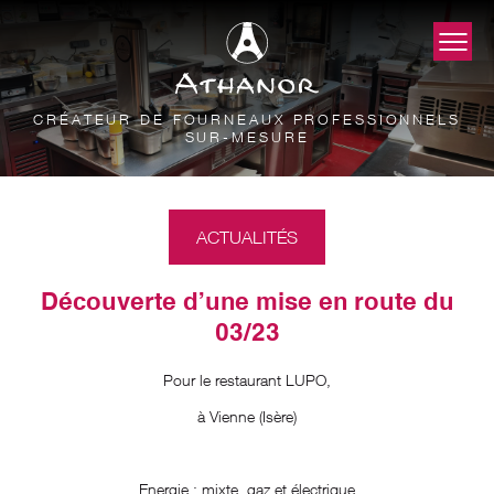
CRÉATEUR DE FOURNEAUX PROFESSIONNELS
SUR-MESURE
ACTUALITÉS
Découverte d’une mise en route du
03/23
Pour le restaurant LUPO,
à Vienne (Isère)
Energie : mixte, gaz et électrique