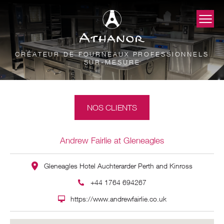
CRÉATEUR DE FOURNEAUX PROFESSIONNELS
SUR-MESURE
NOS CLIENTS
Andrew Fairlie at Gleneagles
Gleneagles Hotel Auchterarder Perth and Kinross
+44 1764 694267
https://www.andrewfairlie.co.uk