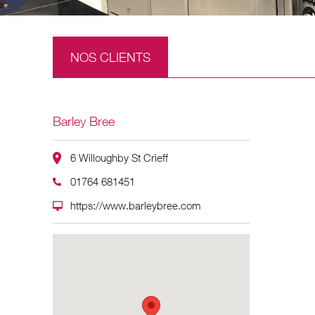
NOS CLIENTS
Barley Bree
6 Willoughby St Crieff
01764 681451
https://www.barleybree.com