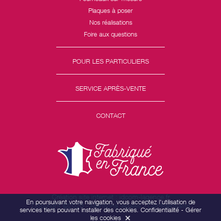
Plaques à poser
Nos réalisations
Foire aux questions
POUR LES PARTICULIERS
SERVICE APRÈS-VENTE
CONTACT
Création site internet : idcom-lagence.fr
En poursuivant votre navigation, vous acceptez l'utilisation de
Copyright ©2026 -
Mentions légales
-
Confidentialité
services tiers pouvant installer des cookies.
Confidentialité
-
Gérer
les cookies