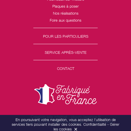
Plaques à poser
Nos réalisations
Foire aux questions
POUR LES PARTICULIERS
SERVICE APRÈS-VENTE
CONTACT
Création site internet : idcom-lagence.fr
En poursuivant votre navigation, vous acceptez l'utilisation de
Copyright ©2026 -
Mentions légales
-
Confidentialité
services tiers pouvant installer des cookies.
Confidentialité
-
Gérer
les cookies