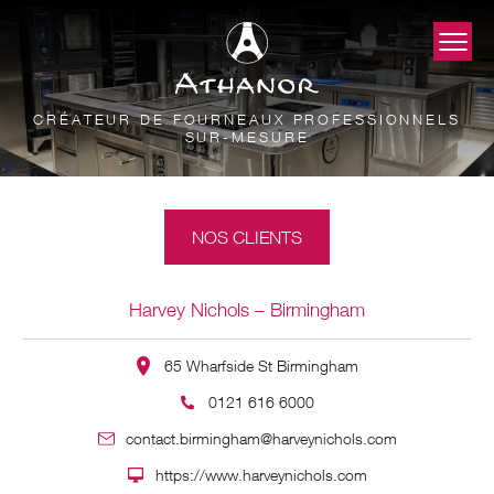
CRÉATEUR DE FOURNEAUX PROFESSIONNELS
SUR-MESURE
NOS CLIENTS
Harvey Nichols – Birmingham
65 Wharfside St Birmingham
0121 616 6000
contact.birmingham@harveynichols.com
https://www.harveynichols.com