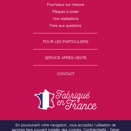
Fourneaux sur-mesure
Plaques à poser
Nos réalisations
Foire aux questions
POUR LES PARTICULIERS
SERVICE APRÈS-VENTE
CONTACT
Création site internet : idcom-lagence.fr
En poursuivant votre navigation, vous acceptez l'utilisation de
Copyright ©2026 -
Mentions légales
-
Confidentialité
services tiers pouvant installer des cookies.
Confidentialité
-
Gérer