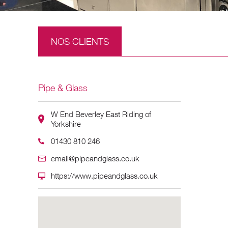
NOS CLIENTS
Pipe & Glass
W End Beverley East Riding of
Yorkshire
01430 810 246
email@pipeandglass.co.uk
https://www.pipeandglass.co.uk