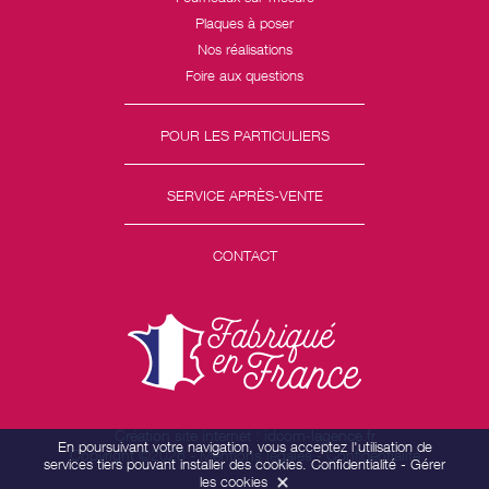
Plaques à poser
Nos réalisations
Foire aux questions
POUR LES PARTICULIERS
SERVICE APRÈS-VENTE
CONTACT
Création site internet : idcom-lagence.fr
En poursuivant votre navigation, vous acceptez l'utilisation de
Copyright ©2026 -
Mentions légales
-
Confidentialité
services tiers pouvant installer des cookies.
Confidentialité
-
Gérer
les cookies