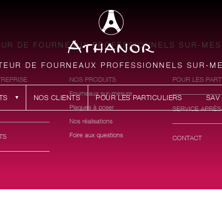
EUR DE FOURNEAUX PROFESSIONNELS SUR-ME
TEUR DE FOURNEAUX PROFESSIONNELS SUR-M
TREPRISE
NOS PRODUITS
POUR LES PART
Fourneaux sur-mesure
TS
NOS CLIENTS
POUR LES PARTICULIERS
SAV
Plaques à poser
SERVICE APRÈS
Nos réalisations
Foire aux questions
TS
CONTACT