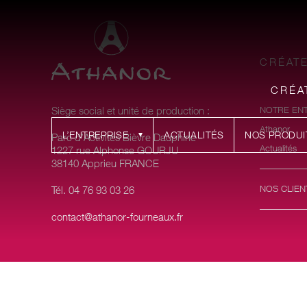
CRÉAT
CRÉA
Siège social et unité de production :
NOTRE EN
Athanor
L’ENTREPRISE
ACTUALITÉS
NOS PRODUI
Parc d’Activités Bièvre Dauphine
Actualités
1227 rue Alphonse GOURJU
38140 Apprieu FRANCE
NOS CLIEN
Tél. 04 76 93 03 26
contact@athanor-fourneaux.fr