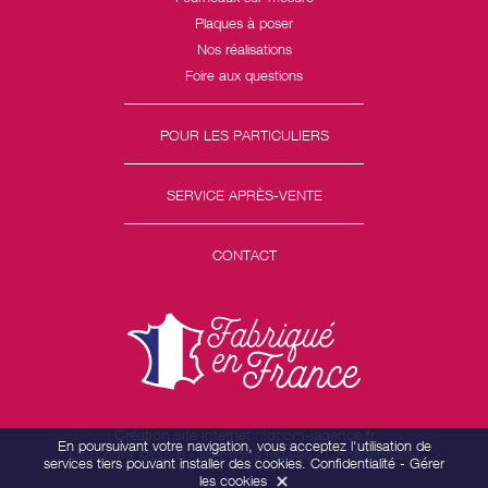
Plaques à poser
Nos réalisations
Foire aux questions
POUR LES PARTICULIERS
SERVICE APRÈS-VENTE
CONTACT
Création site internet : idcom-lagence.fr
En poursuivant votre navigation, vous acceptez l'utilisation de
Copyright ©2026 -
Mentions légales
-
Confidentialité
services tiers pouvant installer des cookies.
Confidentialité
-
Gérer
les cookies